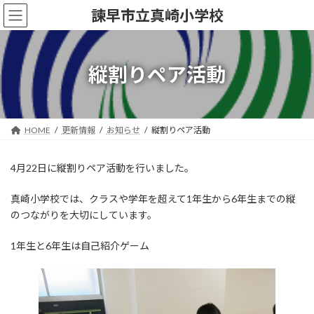
コ
ナ
諫早市立真崎小学校
ン
ビ
テ
ゲ
ン
ー
ツ
シ
縦割りペア活動
へ
ョ
ス
ン
キ
に
ッ
移
HOME
更新情報
お知らせ
縦割りペア活動
プ
動
4月22日に縦割りペア活動を行いました。
真崎小学校では、クラスや学年を超えて1年生から6年生までの縦
のつながりを大切にしています。
1年生と6年生は自己紹介ゲーム