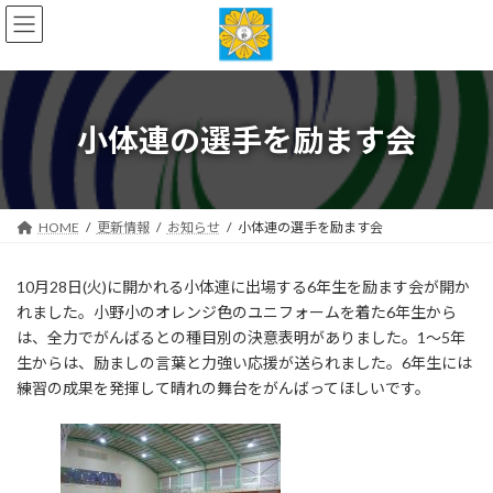
コ
ナ
ン
ビ
テ
ゲ
ン
ー
ツ
シ
へ
ョ
小体連の選手を励ます会
ス
ン
キ
に
ッ
移
プ
動
HOME
更新情報
お知らせ
小体連の選手を励ます会
10月28日(火)に開かれる小体連に出場する6年生を励ます会が開か
れました。小野小のオレンジ色のユニフォームを着た6年生から
は、全力でがんばるとの種目別の決意表明がありました。1〜5年
生からは、励ましの言葉と力強い応援が送られました。6年生には
練習の成果を発揮して晴れの舞台をがんばってほしいです。