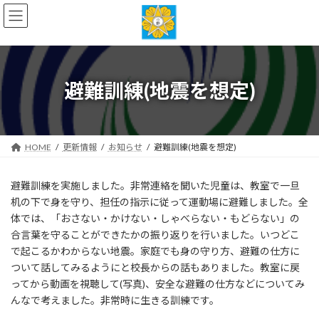
コ
ナ
ン
ビ
テ
ゲ
ン
ー
ツ
シ
へ
ョ
避難訓練(地震を想定)
ス
ン
キ
に
ッ
移
プ
動
HOME
更新情報
お知らせ
避難訓練(地震を想定)
避難訓練を実施しました。非常連絡を聞いた児童は、教室で一旦
机の下で身を守り、担任の指示に従って運動場に避難しました。全
体では、「おさない・かけない・しゃべらない・もどらない」の
合言葉を守ることができたかの振り返りを行いました。いつどこ
で起こるかわからない地震。家庭でも身の守り方、避難の仕方に
ついて話してみるようにと校長からの話もありました。教室に戻
ってから動画を視聴して(写真)、安全な避難の仕方などについてみ
んなで考えました。非常時に生きる訓練です。