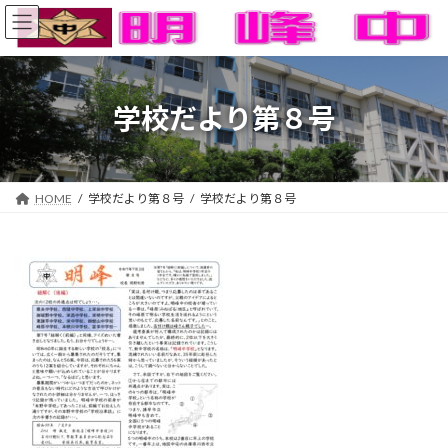
コ
ナ
ン
ビ
テ
ゲ
ン
ー
ツ
シ
へ
ョ
学校だより第８号
ス
ン
キ
に
ッ
移
プ
動
HOME
学校だより第８号
学校だより第８号