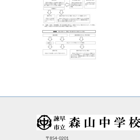
〒854-0201