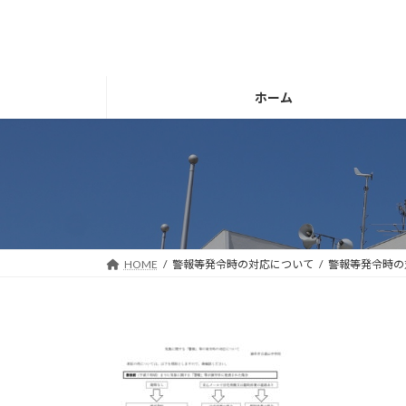
コ
ナ
ン
ビ
テ
ゲ
ン
ー
ツ
シ
ホーム
へ
ョ
ス
ン
キ
に
ッ
移
プ
動
HOME
警報等発令時の対応について
警報等発令時の