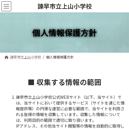
コ
ナ
諫早市立上山小学校
ン
ビ
テ
ゲ
ン
ー
ツ
シ
個人情報保護方針
へ
ョ
ス
ン
キ
に
ッ
移
プ
動
諫早市立上山小学校
個人情報保護方針
■ 収集する情報の範囲
諌早市立上山小学校公式WEBサイト（以下、当サイト）で
は、当サイトにおいて提供するサービス（サイトを通じた情
報提供等）の円滑な運営に必要な範囲で、当サイトを利用さ
れる皆様の情報を収集しています。収集した情報について
は、利用目的の範囲で適切に取り扱います。
IPアドレス、その他当サイト閲覧等の情報を自動的に取得し