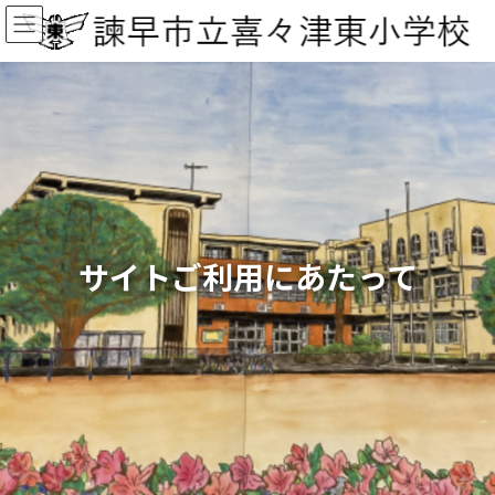
コ
ナ
ン
ビ
テ
ゲ
ン
ー
ツ
シ
へ
ョ
ス
ン
キ
に
ッ
移
プ
動
サイトご利用にあたって