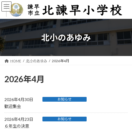
コ
ナ
ン
ビ
テ
ゲ
ン
ー
ツ
シ
へ
ョ
北小のあゆみ
ス
ン
キ
に
ッ
移
プ
動
HOME
北小のあゆみ
2026年4月
2026年4月
2026年4月30日
お知らせ
歓迎集会
2026年4月23日
お知らせ
６年生の決意