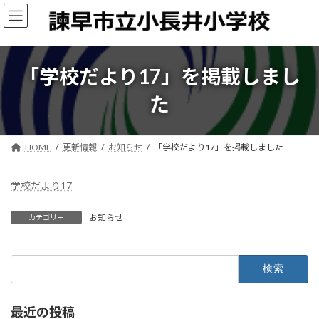
コ
ナ
ン
ビ
テ
ゲ
ン
ー
ツ
シ
「学校だより17」を掲載しまし
へ
ョ
ス
ン
た
キ
に
ッ
移
プ
動
HOME
更新情報
お知らせ
「学校だより17」を掲載しました
学校だより17
お知らせ
カテゴリー
検
索:
最近の投稿