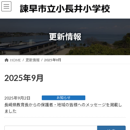
コ
ナ
ン
ビ
テ
ゲ
ン
ー
ツ
シ
へ
ョ
更新情報
ス
ン
キ
に
ッ
移
プ
動
HOME
更新情報
2025年9月
2025年9月
2025年9月2日
お知らせ
長崎県教育長からの保護者・地域の皆様へのメッセージを掲載し
ました
検