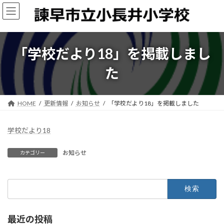
コ
ナ
ン
ビ
テ
ゲ
ン
ー
ツ
シ
「学校だより18」を掲載しまし
へ
ョ
ス
ン
た
キ
に
ッ
移
プ
動
HOME
更新情報
お知らせ
「学校だより18」を掲載しました
学校だより18
お知らせ
カテゴリー
検
索:
最近の投稿