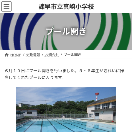
コ
ナ
諫早市立真崎小学校
ン
ビ
テ
ゲ
ン
ー
ツ
シ
プール開き
へ
ョ
ス
ン
キ
に
ッ
移
HOME
更新情報
お知らせ
プール開き
プ
動
６月１０日にプール開きを行いました。５・６年生がきれいに掃
除してくれたプールに入ります。