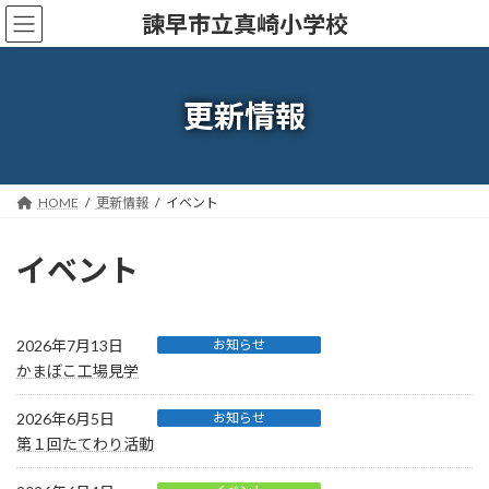
コ
ナ
諫早市立真崎小学校
ン
ビ
テ
ゲ
ン
ー
ツ
シ
更新情報
へ
ョ
ス
ン
キ
に
ッ
移
HOME
更新情報
イベント
プ
動
イベント
2026年7月13日
お知らせ
かまぼこ工場見学
2026年6月5日
お知らせ
第１回たてわり活動