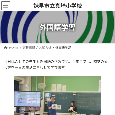
コ
ナ
諫早市立真崎小学校
ン
ビ
テ
ゲ
ン
ー
ツ
シ
外国語学習
へ
ョ
ス
ン
キ
に
ッ
移
HOME
更新情報
お知らせ
外国語学習
プ
動
今日はＡＬＴの先生と外国語の学習です。４年生では、時刻の表
し方を一日の生活に合わせて学びます。