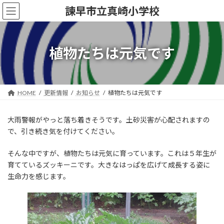
コ
ナ
諫早市立真崎小学校
ン
ビ
テ
ゲ
ン
ー
ツ
シ
植物たちは元気です
へ
ョ
ス
ン
キ
に
ッ
移
HOME
更新情報
お知らせ
植物たちは元気です
プ
動
大雨警報がやっと落ち着きそうです。土砂災害が心配されますの
で、引き続き気を付けてください。
そんな中ですが、植物たちは元気に育っています。これは５年生が
育てているズッキーニです。大きなはっぱを広げて成長する姿に
生命力を感じます。