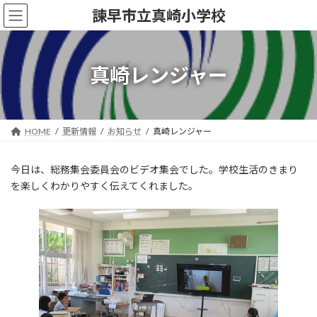
コ
ナ
諫早市立真崎小学校
ン
ビ
テ
ゲ
ン
ー
ツ
シ
真崎レンジャー
へ
ョ
ス
ン
キ
に
ッ
移
HOME
更新情報
お知らせ
真崎レンジャー
プ
動
今日は、総務集会委員会のビデオ集会でした。学校生活のきまり
を楽しくわかりやすく伝えてくれました。