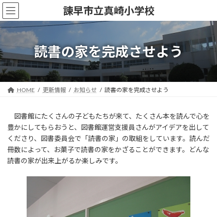
コ
ナ
諫早市立真崎小学校
ン
ビ
テ
ゲ
ン
ー
ツ
シ
読書の家を完成させよう
へ
ョ
ス
ン
キ
に
ッ
移
HOME
更新情報
お知らせ
読書の家を完成させよう
プ
動
図書館にたくさんの子どもたちが来て、たくさん本を読んで心を
豊かにしてもらおうと、図書館運営支援員さんがアイデアを出して
くださり、図書委員会で「読書の家」の取組をしています。読んだ
冊数によって、お菓子で読書の家をかざることができます。どんな
読書の家が出来上がるか楽しみです。