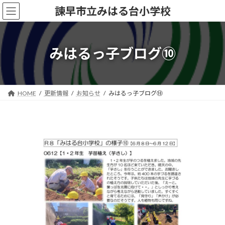
コ
ナ
諫早市立みはる台小学校
ン
ビ
テ
ゲ
ン
ー
ツ
シ
みはるっ子ブログ⑩
へ
ョ
ス
ン
キ
に
ッ
移
HOME
更新情報
お知らせ
みはるっ子ブログ⑩
プ
動