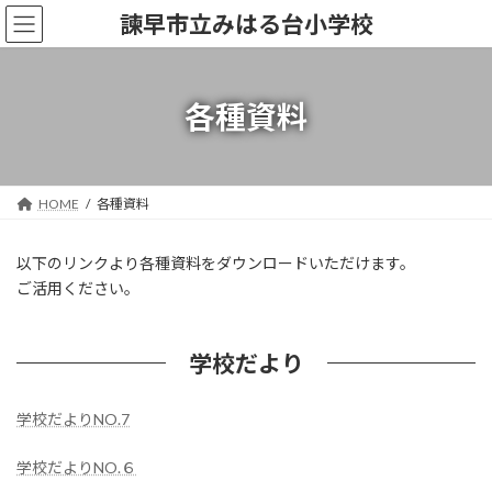
コ
ナ
諫早市立みはる台小学校
ン
ビ
テ
ゲ
ン
ー
ツ
シ
各種資料
へ
ョ
ス
ン
キ
に
ッ
移
HOME
各種資料
プ
動
以下のリンクより各種資料をダウンロードいただけます。
ご活用ください。
学校だより
学校だよりNO.7
学校だよりNO.６