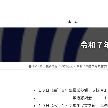
コ
ナ
ン
ビ
テ
ゲ
ン
ー
ホーム
ツ
シ
へ
ョ
ス
ン
令和７
キ
に
ッ
移
プ
動
HOME
更新情報
お知らせ
令和７年度 ２月の主な
１３日（金）６年生授業参観 ６校時１
学級懇談会 １５：２０
１９日（木）１・２年生授業参観 ５校