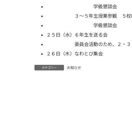
学級懇談会 １４：３
３～５年生授業参観 ５校時１
学級懇談会 １５：２
２５日（水）６年生を送る会
委員会活動のため、２・３・４
２６日（木）なわとび集会
お知らせ
カテゴリー