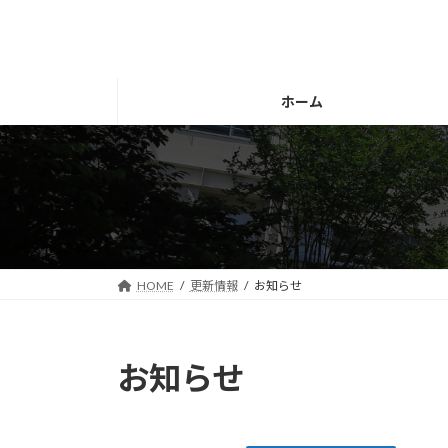
コ
ナ
ン
ビ
テ
ゲ
ン
ー
ホーム
ツ
シ
へ
ョ
ス
ン
キ
に
ッ
移
プ
動
HOME
更新情報
お知らせ
お知らせ