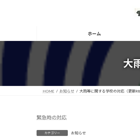
コ
ナ
ン
ビ
テ
ゲ
ン
ー
ツ
シ
ホーム
へ
ョ
ス
ン
キ
に
大
ッ
移
プ
動
HOME
お知らせ
大雨等に関する学校の対応（更新R8.
緊急時の対応
お知らせ
カテゴリー