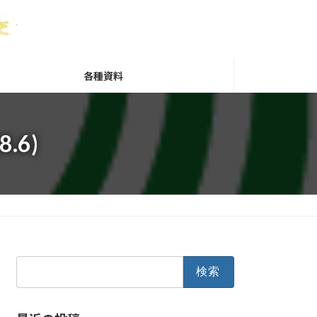
各種資料
6)
検
索: