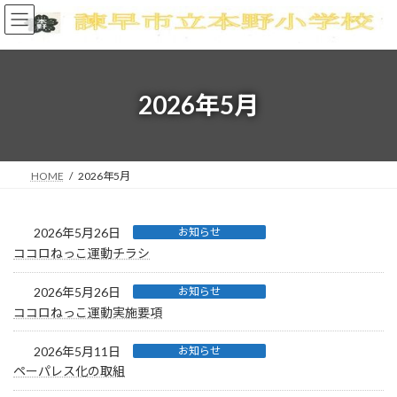
コ
ナ
ン
ビ
テ
ゲ
ン
ー
ツ
シ
へ
ョ
2026年5月
ス
ン
キ
に
ッ
移
プ
動
HOME
2026年5月
2026年5月26日
お知らせ
ココロねっこ運動チラシ
2026年5月26日
お知らせ
ココロねっこ運動実施要項
2026年5月11日
お知らせ
ペーパレス化の取組