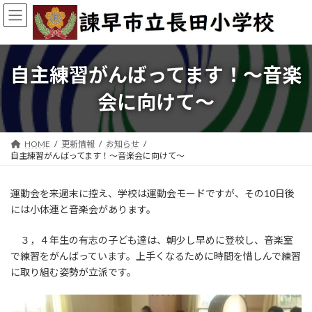
コ
ナ
ン
ビ
テ
ゲ
ン
ー
ツ
シ
自主練習がんばってます！～音楽
へ
ョ
ス
ン
会に向けて～
キ
に
ッ
移
プ
動
HOME
更新情報
お知らせ
自主練習がんばってます！～音楽会に向けて～
運動会を来週末に控え、学校は運動会モードですが、その10日後
には小体連と音楽会があります。
３，４年生の有志の子ども達は、朝少し早めに登校し、音楽室
で練習をがんばっています。上手くなるために時間を惜しんで練習
に取り組む姿勢が立派です。