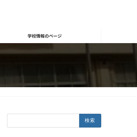
学校情報のページ
検
索: