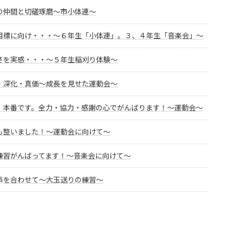
の仲間と切磋琢磨～市小体連～
目標に向け・・・～６年生「小体連」。３、４年生「音楽会」～
さを実感・・・～５年生稲刈り体験～
・深化・真価～成長を見せた運動会～
！本番です。全力・協力・感謝の心でがんばります！～運動会～
も整いました！～運動会に向けて～
練習がんばってます！～音楽会に向けて～
声を合わせて～大玉送りの練習～