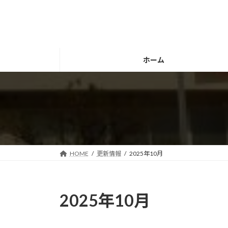
コ
ナ
ン
ビ
テ
ゲ
ン
ー
ツ
シ
ホーム
へ
ョ
ス
ン
キ
に
ッ
移
プ
動
HOME
更新情報
2025年10月
2025年10月