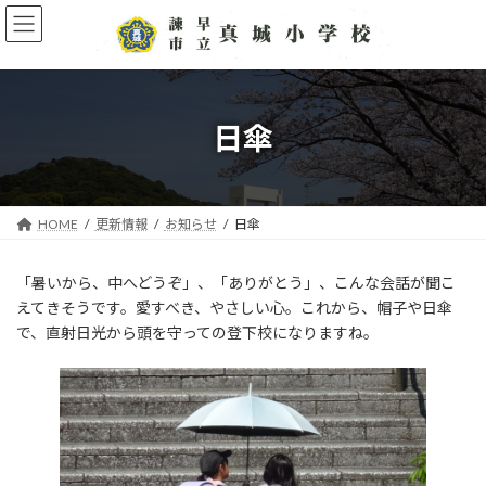
コ
ナ
ン
ビ
テ
ゲ
ン
ー
ツ
シ
へ
ョ
日傘
ス
ン
キ
に
ッ
移
プ
動
HOME
更新情報
お知らせ
日傘
「暑いから、中へどうぞ」、「ありがとう」、こんな会話が聞こ
えてきそうです。愛すべき、やさしい心。これから、帽子や日傘
で、直射日光から頭を守っての登下校になりますね。