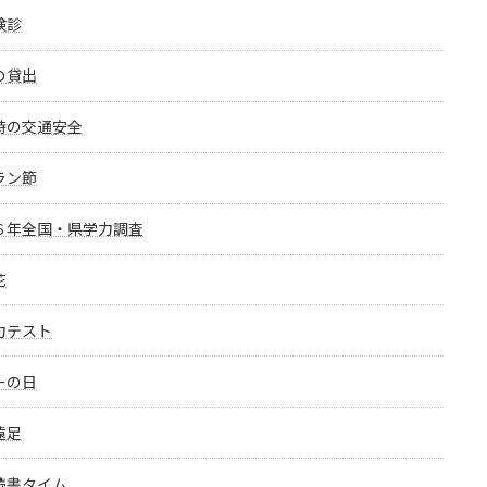
検診
の貸出
時の交通安全
ラン節
６年全国・県学力調査
花
力テスト
ーの日
遠足
読書タイム