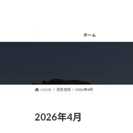
コ
ナ
ン
ビ
テ
ゲ
ン
ー
ツ
シ
ホーム
へ
ョ
ス
ン
キ
に
ッ
移
プ
動
HOME
更新情報
2026年4月
2026年4月