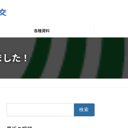
各種資料
ました！
検
索: