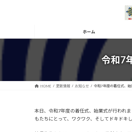
コ
ナ
ン
ビ
テ
ゲ
ン
ー
ツ
シ
ホーム
へ
ョ
ス
ン
キ
に
令和7
ッ
移
プ
動
HOME
更新情報
お知らせ
令和7年度の着任式、始
本日、令和7年度の着任式、始業式が行われ
もたちにとって、ワクワク、そしてドキドキ