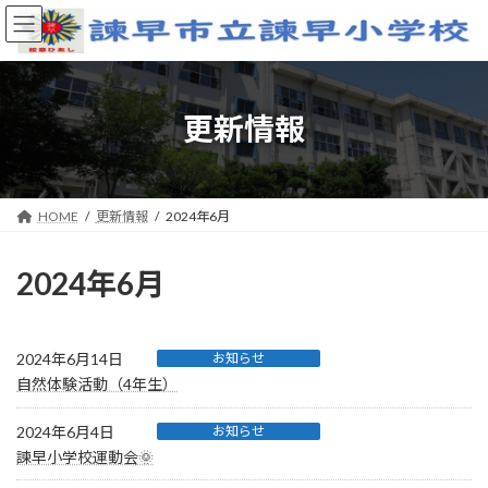
コ
ナ
ン
ビ
テ
ゲ
ン
ー
ツ
シ
へ
ョ
更新情報
ス
ン
キ
に
ッ
移
プ
動
HOME
更新情報
2024年6月
2024年6月
2024年6月14日
お知らせ
自然体験活動（4年生）
2024年6月4日
お知らせ
諫早小学校運動会🌞