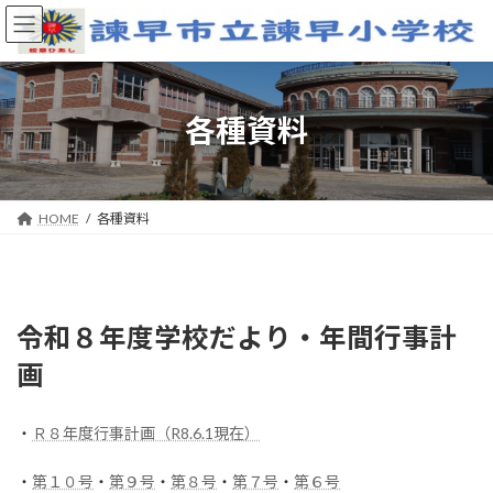
コ
ナ
ン
ビ
テ
ゲ
ン
ー
ツ
シ
へ
ョ
各種資料
ス
ン
キ
に
ッ
移
プ
動
HOME
各種資料
令和８年度学校だより・年間行事計
画
・
Ｒ８年度行事計画（R8.6.1現在）
・
第１０号
・
第９号
・
第８号
・
第７号
・
第６号