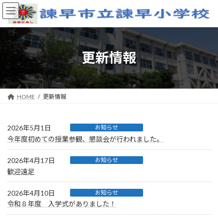
コ
ナ
ン
ビ
テ
ゲ
ン
ー
ツ
シ
へ
ョ
更新情報
ス
ン
キ
に
ッ
移
プ
動
HOME
更新情報
2026年5月1日
お知らせ
今年度初めての授業参観、懇談会が行われました。
2026年4月17日
お知らせ
歓迎遠足
2026年4月10日
お知らせ
令和８年度 入学式がありました！