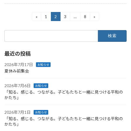
投
«
1
2
3
…
8
»
固
固
固
固
定
定
定
定
稿
ペ
ペ
ペ
ペ
検
ー
ー
ー
ー
の
索:
ジ
ジ
ジ
ジ
ペ
最近の投稿
ー
ジ
2026年7月17日
お知らせ
夏休み前集会
送
り
2026年7月6日
お知らせ
「知る、感じる、つながる。子どもたちと一緒に見つける平和の
かたち」
2026年7月1日
お知らせ
「知る、感じる、つながる。子どもたちと一緒に見つける平和の
かたち」