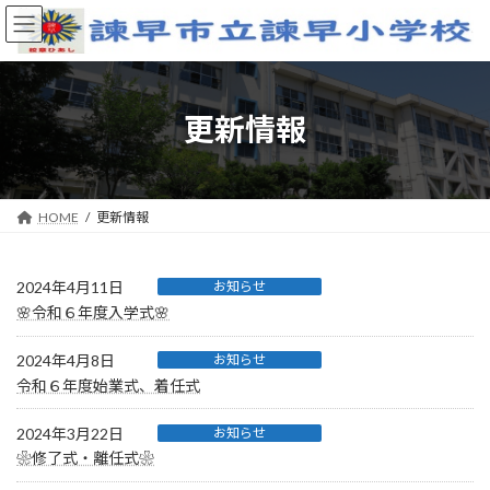
コ
ナ
ン
ビ
テ
ゲ
ン
ー
ツ
シ
へ
ョ
更新情報
ス
ン
キ
に
ッ
移
プ
動
HOME
更新情報
2024年4月11日
お知らせ
🌸令和６年度入学式🌸
2024年4月8日
お知らせ
令和６年度始業式、着任式
2024年3月22日
お知らせ
❀修了式・離任式❀