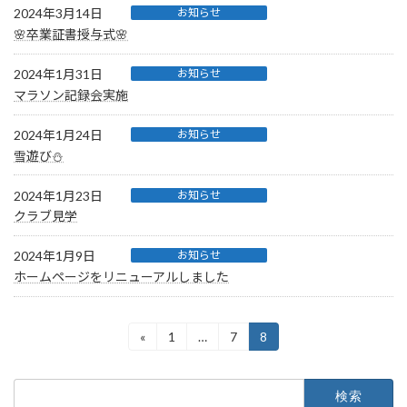
2024年3月14日
お知らせ
🌸卒業証書授与式🌸
2024年1月31日
お知らせ
マラソン記録会実施
2024年1月24日
お知らせ
雪遊び⛄
2024年1月23日
お知らせ
クラブ見学
2024年1月9日
お知らせ
ホームページをリニューアルしました
投
«
1
…
7
8
固
固
固
定
定
定
稿
ペ
ペ
ペ
検
ー
ー
ー
の
索: