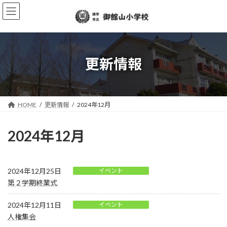
コ
ナ
ン
ビ
テ
ゲ
ン
ー
ツ
シ
へ
ョ
更新情報
ス
ン
キ
に
ッ
移
プ
動
HOME
更新情報
2024年12月
2024年12月
2024年12月25日
イベント
第２学期終業式
2024年12月11日
イベント
人権集会