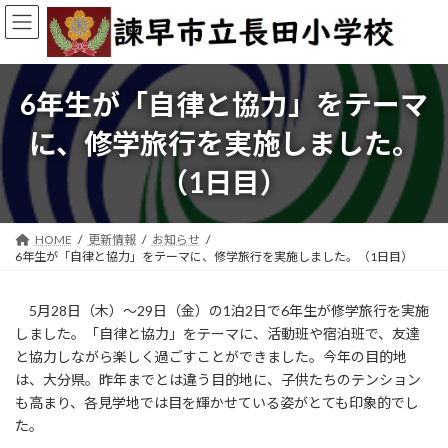
コ
ナ
ン
ビ
テ
ゲ
ン
ー
ツ
シ
6年生が「自律と協力」をテーマ
へ
ョ
ス
ン
に、修学旅行を実施しました。
キ
に
ッ
移
（1日目）
プ
動
HOME
更新情報
お知らせ
6年生が「自律と協力」をテーマに、修学旅行を実施しました。（1日目）
5月28日（木）～29日（金）の1泊2日で6年生が修学旅行を実施
しました。「自律と協力」をテーマに、活動班や宿泊班で、友達
と協力しながら楽しく過ごすことができました。今年の目的地
は、大分県。昨年までとは違う目的地に、子供たちのテンション
も高まり、各見学地では目を輝かせている姿がとても印象的でし
た。