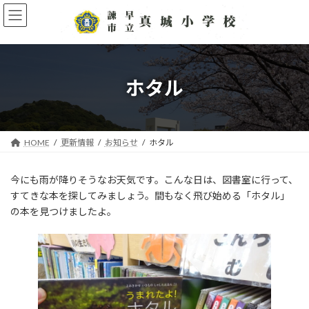
コ
ナ
ン
ビ
テ
ゲ
ン
ー
ツ
シ
へ
ョ
ホタル
ス
ン
キ
に
ッ
移
プ
動
HOME
更新情報
お知らせ
ホタル
今にも雨が降りそうなお天気です。こんな日は、図書室に行って、
すてきな本を探してみましょう。間もなく飛び始める「ホタル」
の本を見つけましたよ。