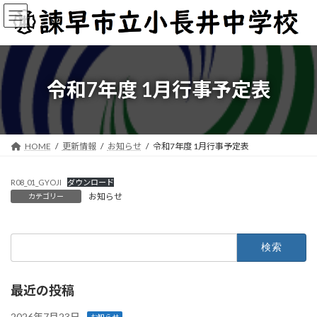
コ
ナ
ン
ビ
テ
ゲ
ン
ー
ツ
シ
へ
ョ
令和7年度 1月行事予定表
ス
ン
キ
に
ッ
移
プ
動
HOME
更新情報
お知らせ
令和7年度 1月行事予定表
R08_01_GYOJI
ダウンロード
お知らせ
カテゴリー
検
索:
最近の投稿
2026年7月23日