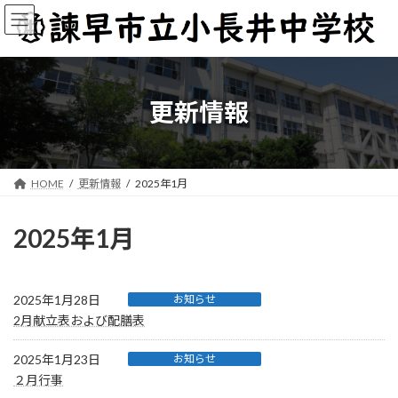
コ
ナ
ン
ビ
テ
ゲ
ン
ー
ツ
シ
へ
ョ
更新情報
ス
ン
キ
に
ッ
移
プ
動
HOME
更新情報
2025年1月
2025年1月
2025年1月28日
お知らせ
2月献立表および配膳表
2025年1月23日
お知らせ
２月行事