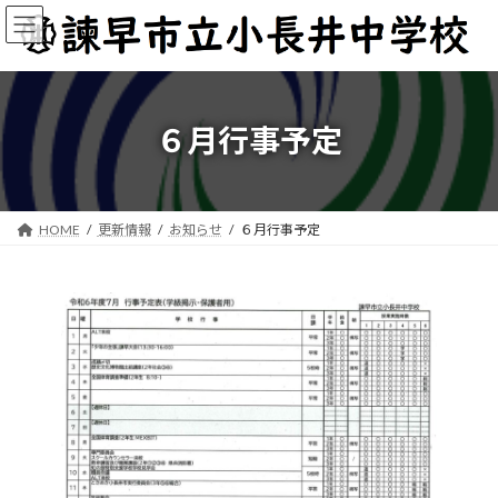
コ
ナ
ン
ビ
テ
ゲ
ン
ー
ツ
シ
へ
ョ
６月行事予定
ス
ン
キ
に
ッ
移
プ
動
HOME
更新情報
お知らせ
６月行事予定