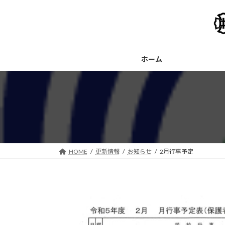
コ
ナ
ン
ビ
テ
ゲ
ン
ー
ツ
シ
ホーム
へ
ョ
ス
ン
キ
に
ッ
移
プ
動
HOME
更新情報
お知らせ
2月行事予定