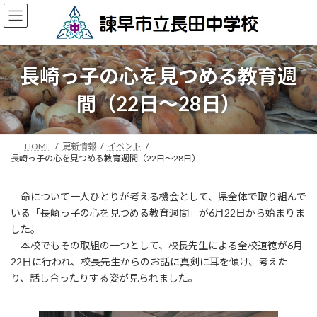
コ
ナ
ン
ビ
テ
ゲ
ン
ー
ツ
シ
長崎っ子の心を見つめる教育週
へ
ョ
ス
ン
間（22日～28日）
キ
に
ッ
移
プ
動
HOME
更新情報
イベント
長崎っ子の心を見つめる教育週間（22日～28日）
命について一人ひとりが考える機会として、県全体で取り組んで
いる「長崎っ子の心を見つめる教育週間」が6月22日から始まりま
した。
本校でもその取組の一つとして、校長先生による全校道徳が6月
22日に行われ、校長先生からのお話に真剣に耳を傾け、考えた
り、話し合ったりする姿が見られました。