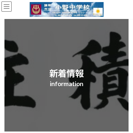
コ
ナ
ン
ビ
テ
ゲ
ン
ー
ツ
シ
へ
ョ
ス
ン
キ
に
ッ
移
プ
動
新着情報
information