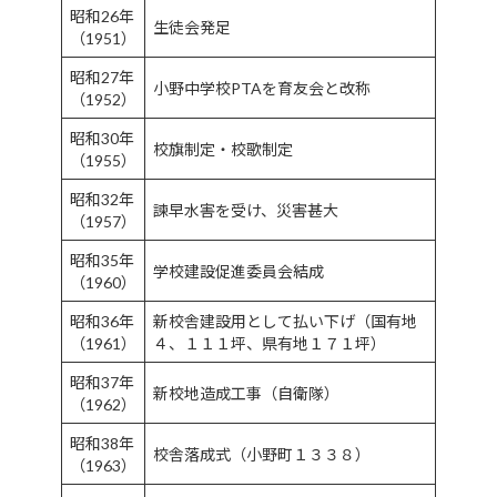
昭和26年
生徒会発足
（1951）
昭和27年
小野中学校PTAを育友会と改称
（1952）
昭和30年
校旗制定・校歌制定
（1955）
昭和32年
諫早水害を受け、災害甚大
（1957）
昭和35年
学校建設促進委員会結成
（1960）
昭和36年
新校舎建設用として払い下げ（国有地
（1961）
４、１１１坪、県有地１７１坪）
昭和37年
新校地造成工事（自衛隊）
（1962）
昭和38年
校舎落成式（小野町１３３８）
（1963）