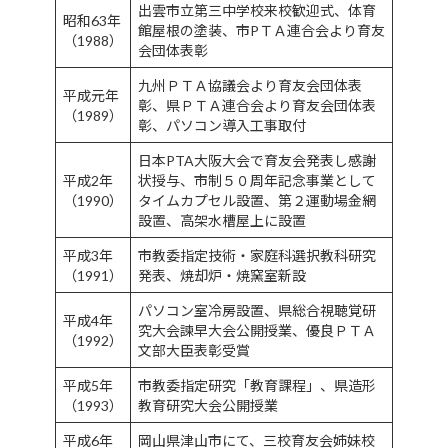
出雲市立第三中学校来校歓迎式、体育
昭和63年
館屋根の塗装、市PＴＡ連合会より育友
（1988）
会団体表彰
九州ＰＴＡ協議会より育友会団体表
平成元年
彰、県ＰＴＡ連合会より育友会団体表
（1989）
彰、パソコン導入工事取付
日本PTA大阪大会で育友会発表し感謝
平成2年
状授与、市制５０周年記念事業として
（1990）
タイムカプセル設置、第２運動場金網
設置、高架水槽屋上に設置
平成3年
市教委指定技術・家庭科選択教科研究
（1991）
発表、焼却炉・焼窯室新設
パソコン室冷房設置、県総合視聴覚研
平成4年
究大会諫早大会公開授業、優良ＰＴＡ
（1992）
文部大臣表彰受賞
平成5年
市教委指定研究「教育課程」、県造形
（1993）
教育研究大会公開授業
平成6年
岡山県津山市にて、三校育友会姉妹校