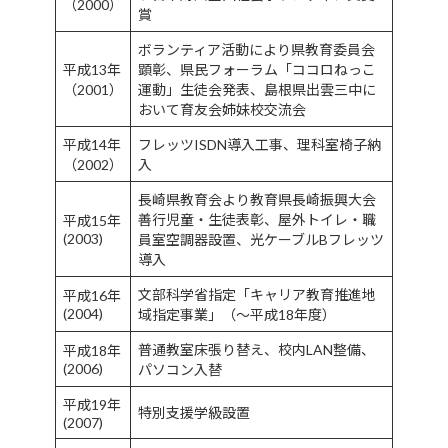
（2000）
賞
ボランティア活動により県教育委員会
平成13年
顕彰、県民フォーラム「ココロねっこ
（2001）
運動」生徒会発表、島根県出雲三中に
おいて育友会姉妹校交流会
平成14年
フレッツISDN導入工事、理科室椅子納
（2002）
入
長崎県教育会より教育県長崎振興大会
善行児童・生徒表彰、屋外トイレ・職
平成15年
(2003)
員室空調器設置、光ケーブルBフレッツ
導入
文部科学省指定「キャリア教育推進地
平成16年
(2004)
域指定事業」（～平成18年度）
普通教室床張り替え、校内LAN整備、
平成18年
(2006)
パソコン入替
平成19年
特別支援学級設置
(2007)