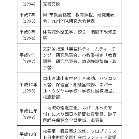
（1994）
覚書交換
平成7年
県･市教委指定「教育課程」研究発表
（1995）
会、九州PTA研究大会発表
平成8年
体育館外壁工事、校舎一階廊下改修工
（1996）
事
文部省指定「英語科ティームティーチ
平成9年
ング」研究発表会、市教委指定「教育
（1997）
課程」研究発表会、放送施設整備・取
り替え
岡山県津山東中ＰＴＡ来訪、パソコン
平成10年
入替、保健室・相談室改修、ネパー
（1998）
ル・ウダヤ中学校へ学校付属棟贈呈、
校旗新調
「地域の環境美化、ネパールへの寄
平成11年
付」により西日本新聞社賞受賞、諫早
（1999）
医師会保健文化賞受賞、市表彰
校長室・職員室床改修、ソロプチミス
平成12年
ト日本財団全国社会ボランティア賞受