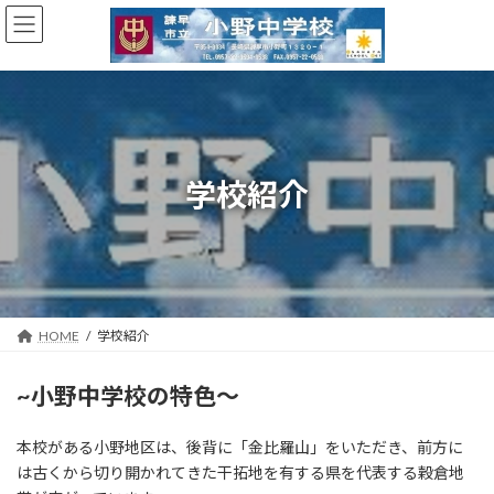
コ
ナ
ン
ビ
テ
ゲ
ン
ー
ツ
シ
へ
ョ
ス
ン
キ
に
学校紹介
ッ
移
プ
動
HOME
学校紹介
~小野中学校の特色〜
本校がある小野地区は、後背に「金比羅山」をいただき、前方に
は古くから切り開かれてきた干拓地を有する県を代表する穀倉地