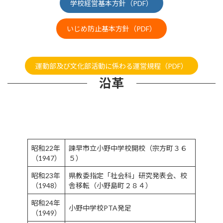
学校経営基本方針（PDF）
いじめ防止基本方針（PDF）
運動部及び文化部活動に係わる運営規程（PDF）
沿革
昭和22年
諫早市立小野中学校開校（宗方町３６
（1947）
５）
昭和23年
県教委指定「社会科」研究発表会、校
（1948）
舎移転（小野島町２８４）
昭和24年
小野中学校PTA発足
（1949）