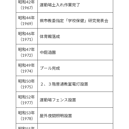
昭和42年
運動場土入れ作業完了
（1967）
昭和44年
県市教委指定「学校保健」研究発表会
（1969）
昭和46年
体育館落成
（1971）
昭和47年
中庭造園
（1972）
昭和49年
プール完成
（1974）
昭和50年
２、３階普通教室電灯設置
（1975）
昭和52年
運動場フェンス設置
（1977）
昭和53年
屋外夜間照明設置
（1978）
昭和55年