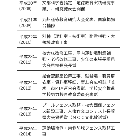
文部科学省指定「道徳教育実践研究事
平成20年
(2008)
業」、研究発表会開催
九州道徳教育研究大会発表、国旗掲揚
平成21年
(2009)
台補修
別棟（理科室・技術室）耐震補強・大
平成22年
(2010)
規模改修工事
校舎床改修工事、屋内運動場耐震補
平成23年
強・老朽改修工事、少年の主張長崎県
(2011)
大会県校長会長賞
給食配膳室設置工事、駐輪場・職員更
衣室・資料室移転、育友会広報誌「若
平成24年
(2012)
鳩」市PTA連合会表彰、学校安全推進
学校努力校県教育委員会表彰
プールフェンス取替・校舎西側フェン
平成25年
ス新設工事、人権作文コンテスト長崎
(2013)
県大会優秀賞（ＮＣＣ文化放送賞）
運動場南側・東側防球フェンス取替工
平成26年
(2014)
事