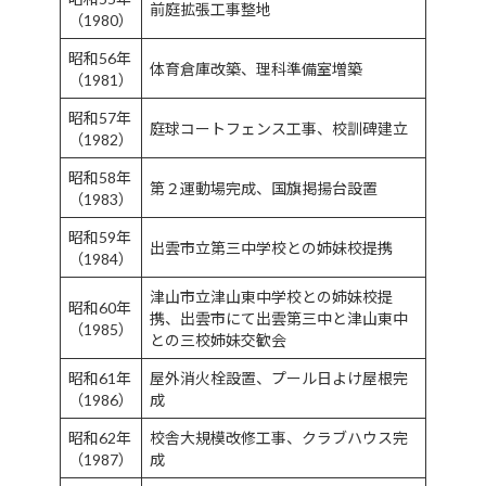
前庭拡張工事整地
（1980）
昭和56年
体育倉庫改築、理科準備室増築
（1981）
昭和57年
庭球コートフェンス工事、校訓碑建立
（1982）
昭和58年
第２運動場完成、国旗掲揚台設置
（1983）
昭和59年
出雲市立第三中学校との姉妹校提携
（1984）
津山市立津山東中学校との姉妹校提
昭和60年
携、出雲市にて出雲第三中と津山東中
（1985）
との三校姉妹交歓会
昭和61年
屋外消火栓設置、プール日よけ屋根完
（1986）
成
昭和62年
校舎大規模改修工事、クラブハウス完
（1987）
成