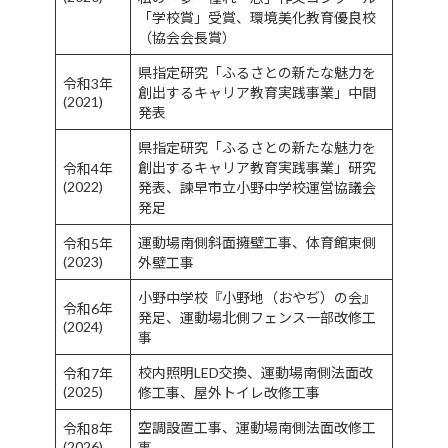
「学校賞」受賞、環境美化教育優良校
（協会会長賞）
県指定研究「ふるさとの新たな魅力を
令和3年
創出するキャリア教育実践事業」中間
(2021)
発表
県指定研究「ふるさとの新たな魅力を
創出するキャリア教育実践事業」研究
令和4年
(2022)
発表、諫早市立小野中学校運営協議会
発足
運動場南側斜面擁壁工事、体育館東側
令和5年
(2023)
外壁工事
小野中学校『小野地（おやぢ）の会』
令和6年
発足、運動場北側フェンス一部改修工
(2024)
事
校内照明LED交換、運動場南側法面改
令和7年
(2025)
修工事、屋外トイレ改修工事
空調設置工事、運動場南側法面改修工
令和8年
(2026)
事