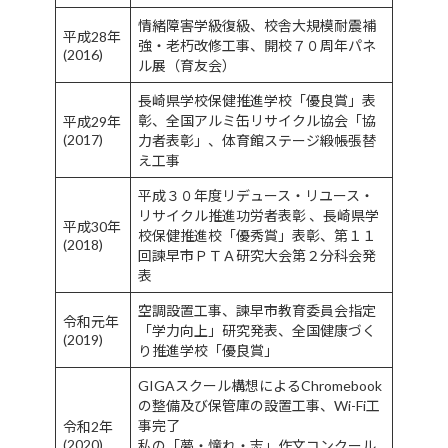
情緒障害学級復級、校舎大規模耐震補
平成28年
強・老朽改修工事、開校７０周年パネ
(2016)
ル展（育友会）
長崎県学校保健推進学校「優良賞」表
彰、全国アルミ缶リサイクル協会「協
平成29年
(2017)
力者表彰」、体育館ステージ緞帳張替
え工事
平成３０年度リデュース・リユース・
リサイクル推進功労者表彰 、長崎県学
平成30年
校保健推進校「優秀賞」表彰、第１１
(2018)
回諫早市ＰＴＡ研究大会第２分科会発
表
空調設置工事、諫早市教育委員会指定
令和元年
「学力向上」研究発表、全国健康づく
(2019)
り推進学校「優良賞」
GIGAスクール構想によるChromebook
の整備及び保管庫の設置工事、Wi-Fi工
事完了
令和2年
(2020)
私の「夢・憧れ・志」作文コンクール