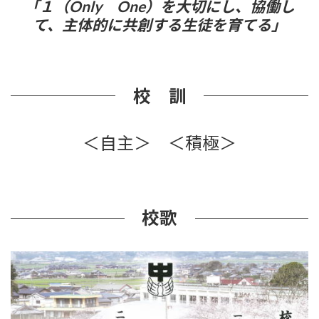
「１（Only One）を大切にし、協働し
て、主体的に共創する生徒を育てる」
校 訓
＜自主＞ ＜積極＞
校歌