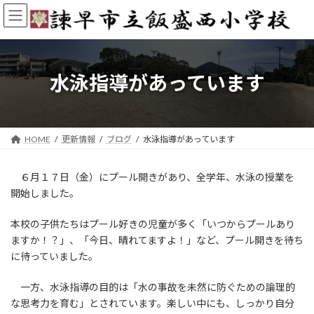
コ
ナ
ン
ビ
テ
ゲ
ン
ー
ツ
シ
へ
ョ
水泳指導があっています
ス
ン
キ
に
ッ
移
プ
動
HOME
更新情報
ブログ
水泳指導があっています
６月１７日（金）にプール開きがあり、全学年、水泳の授業を
開始しました。
本校の子供たちはプール好きの児童が多く「いつからプールあり
ますか！？」、「今日、晴れてますよ！」など、プール開きを待ち
に待っていました。
一方、水泳指導の目的は「水の事故を未然に防ぐための論理的
な思考力を育む」とされています。楽しい中にも、しっかり自分