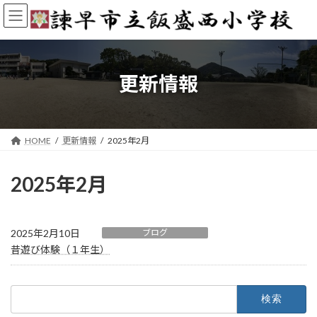
コ
ナ
ン
ビ
テ
ゲ
ン
ー
ツ
シ
へ
ョ
更新情報
ス
ン
キ
に
ッ
移
プ
動
HOME
更新情報
2025年2月
2025年2月
2025年2月10日
ブログ
昔遊び体験（１年生）
検
索: