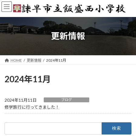
コ
ナ
ン
ビ
テ
ゲ
ン
ー
ツ
シ
へ
ョ
更新情報
ス
ン
キ
に
ッ
移
プ
動
HOME
更新情報
2024年11月
2024年11月
2024年11月11日
ブログ
修学旅行に行ってきました！
検
索: