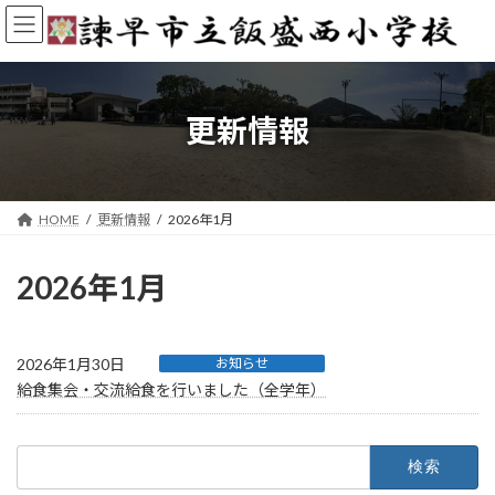
コ
ナ
ン
ビ
テ
ゲ
ン
ー
ツ
シ
へ
ョ
更新情報
ス
ン
キ
に
ッ
移
プ
動
HOME
更新情報
2026年1月
2026年1月
2026年1月30日
お知らせ
給食集会・交流給食を行いました（全学年）
検
索: