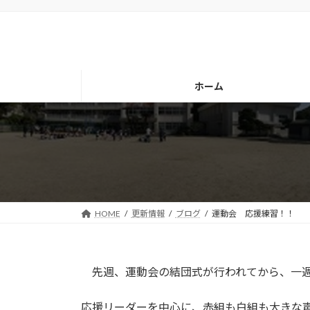
コ
ナ
ン
ビ
テ
ゲ
ン
ー
ツ
シ
ホーム
へ
ョ
ス
ン
キ
に
ッ
移
プ
動
HOME
更新情報
ブログ
運動会 応援練習！！
先週、運動会の結団式が行われてから、一週
応援リーダーを中心に、赤組も白組も大きな