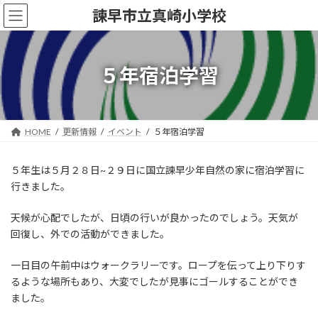
コ
ナ
諫早市立真崎小学校
ン
ビ
テ
ゲ
ン
ー
ツ
シ
５年宿泊学習
へ
ョ
ス
ン
キ
に
ッ
移
HOME
更新情報
イベント
５年宿泊学習
プ
動
５年生は５月２８日~２９日に国立諫早少年自然の家に宿泊学習に
行きました。
天候が心配でしたが、日頃の行いが良かったのでしょう。天気が
回復し、外での活動ができました。
一日目の午前中はウォークラリーです。ロープを伝って上り下りす
るような場所もあり、大変でしたが見事にゴールすることができ
ました。