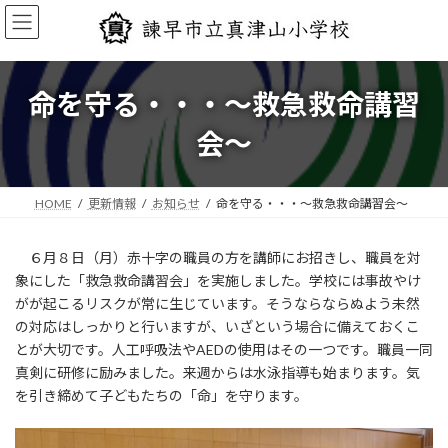
コ
ナ
ン
ビ
テ
ゲ
ン
ー
ツ
シ
命を守る・・・〜救急救命講習
へ
ョ
ス
ン
会〜
キ
に
ッ
移
プ
動
HOME
更新情報
お知らせ
命を守る・・・〜救急救命講習会〜
６月８日（月）赤十字の職員の方を講師にお招きし、職員を対
象にした「救急救命講習会」を実施しました。学校には事故やけ
がが起こるリスクが常に生じています。そうならならぬよう未然
の対応はしっかりと行いますが、いざという場合に備えておくこ
とが大切です。人工呼吸法やAEDの使用はその一つです。職員一同
真剣に研修に励みました。来週からは水泳指導も始まります。気
を引き締めて子どもたちの「命」を守ります。