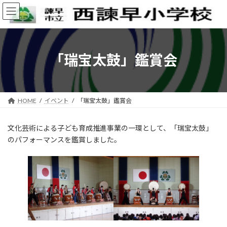
コ
ナ
ン
ビ
テ
ゲ
ン
ー
ツ
シ
へ
ョ
「瑞宝太鼓」鑑賞会
ス
ン
キ
に
ッ
移
プ
動
HOME
イベント
「瑞宝太鼓」鑑賞会
文化芸術による子ども育成推進事業の一環として、「瑞宝太鼓」
のパフォーマンスを鑑賞しました。